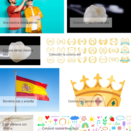
Una escena lúdica donde
Corona dental zirconia alta
Corona dental zirconia
alta
Colección la corona del
Bandera roja y amarilla
Corona con gemas Royal
Cruz cristiana con
corona
Conjunto iconos línea lápiz