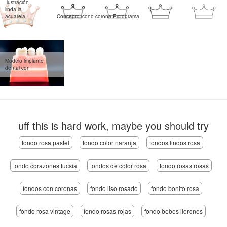
Ilustración
linda la
acuarela
Concepto icono corona Pictograma
Modelo implante
dental con
uff this is hard work, maybe you should try
fondo rosa pastel
fondo color naranja
fondos lindos rosa
fondo corazones fucsia
fondos de color rosa
fondo rosas rosas
fondos con coronas
fondo liso rosado
fondo bonito rosa
fondo rosa vintage
fondo rosas rojas
fondo bebes llorones