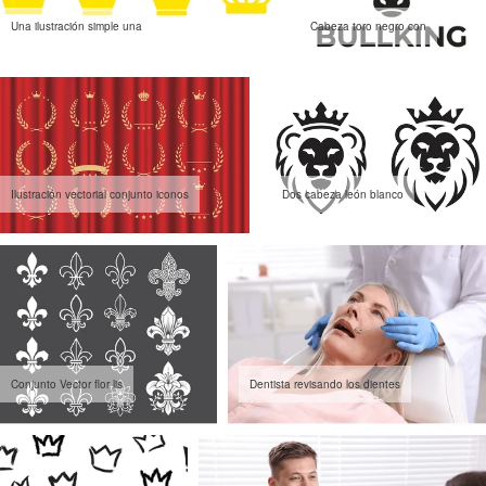
Una ilustración simple una
Cabeza toro negro con
Ilustración vectorial conjunto iconos
Dos cabeza león blanco
Conjunto Vector flor lis
Dentista revisando los dientes