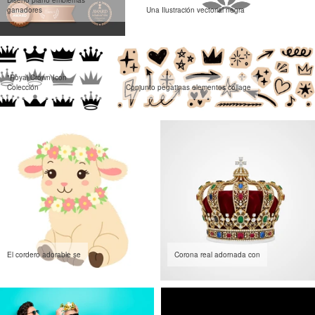
Diseño plano emblemas
ganadores
Una Ilustración vectorial negra
"Royal Crown Icon
Colección
Conjunto pegatinas elementos collage
El cordero adorable se
Corona real adornada con