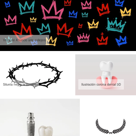
Vibrante Anuncio arte callejero
Silueta negra la corona
Ilustración corona dental 3D