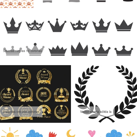
Siluetas negras 10 coronas
Insignias oro con coronas
Vector silueta sólida la