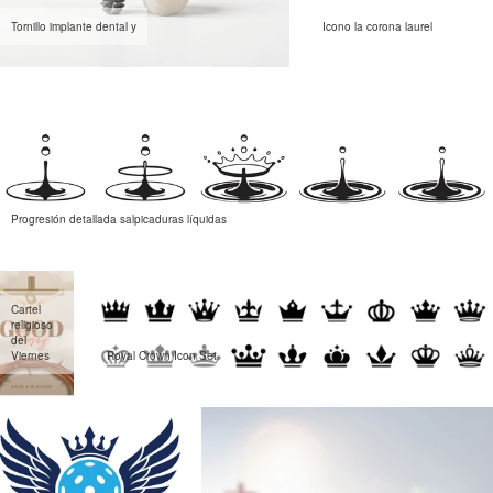
Tornillo implante dental y
Icono la corona laurel
Progresión detallada salpicaduras líquidas
Cartel
religioso
del
Viernes
Royal Crown Icon Set