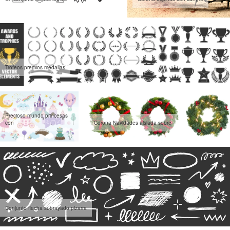
Trofeos premios medallas
Precioso mundo princesas
con
Corona Navidades aislada sobre
Conjunto flecha subrayado pizarra