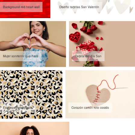
Background red heart wall
Diseño tarjetas San Valentín
Mujer sonriente que hace
Tarjeta del día San
Estampado leopardo
Corazón cartón roto cosido