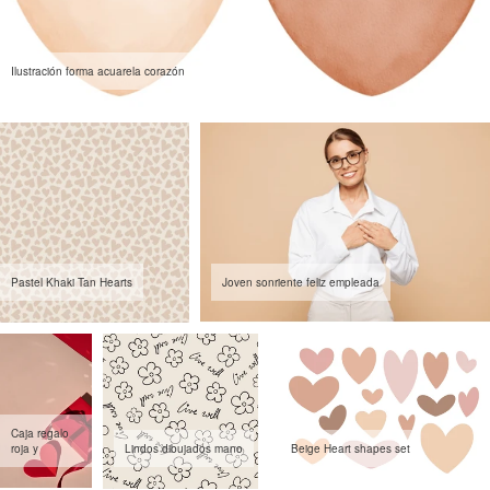
Ilustración forma acuarela corazón
Pastel Khaki Tan Hearts
Joven sonriente feliz empleada
Caja regalo
roja y
Lindos dibujados mano
Beige Heart shapes set