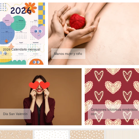
2026 Calendario mensual
12
Manos mujer y niño
Corazones folclóricos románticos
Día San Valentín
con