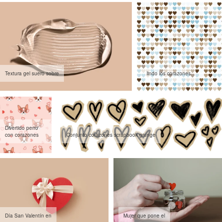
Textura gel suero sobre
lindo los corazones
Divertido perro
con corazones
Conjunto corazones scrapbook grunge
Día San Valentín en
Mujer que pone el