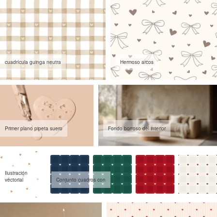
cuadrícula guinga neutra
Hermoso arcos
Primer plano pipeta suero
Fondo borroso del interior
Ilustración
vectorial
Conjunto cuadros con