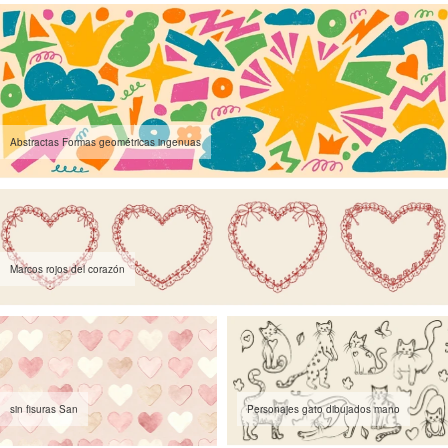
Abstractas Formas geométricas ingenuas
Marcos rojos del corazón
sin fisuras San
Personajes gato dibujados mano