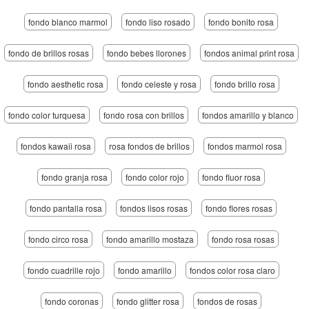
fondo blanco marmol
fondo liso rosado
fondo bonito rosa
fondo de brillos rosas
fondo bebes llorones
fondos animal print rosa
fondo aesthetic rosa
fondo celeste y rosa
fondo brillo rosa
fondo color turquesa
fondo rosa con brillos
fondos amarillo y blanco
fondos kawaii rosa
rosa fondos de brillos
fondos marmol rosa
fondo granja rosa
fondo color rojo
fondo fluor rosa
fondo pantalla rosa
fondos lisos rosas
fondo flores rosas
fondo circo rosa
fondo amarillo mostaza
fondo rosa rosas
fondo cuadrille rojo
fondo amarillo
fondos color rosa claro
fondo coronas
fondo glitter rosa
fondos de rosas