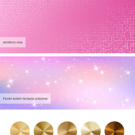
semitono rosa
Fondo bokeh fantasía unicornio