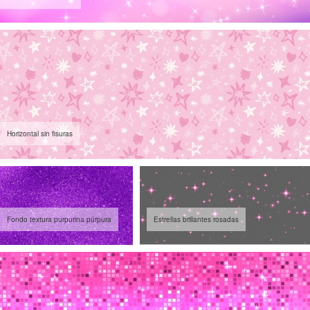
Horizontal sin fisuras
Fondo textura purpurina púrpura
Estrellas brillantes rosadas