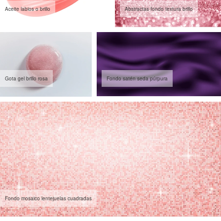
Aceite labios o brillo
Abstractas fondo textura brillo
Gota gel brillo rosa
Fondo satén seda púrpura
Fondo mosaico lentejuelas cuadradas