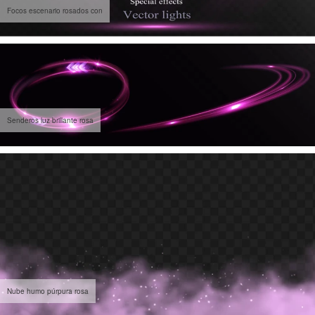
Focos escenario rosados con
Senderos luz brillante rosa
Nube humo púrpura rosa