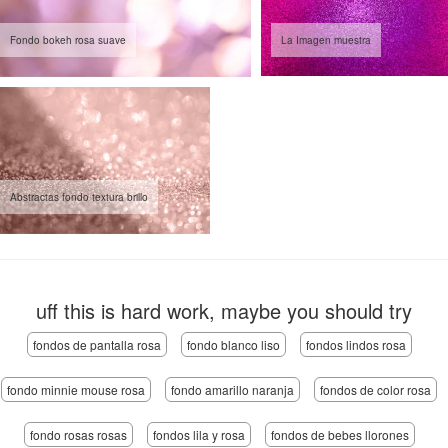
Fondo bokeh rosa suave
La Imagen muestra
Abstractas fondo textura brillo
uff this is hard work, maybe you should try
fondos de pantalla rosa
fondo blanco liso
fondos lindos rosa
fondo minnie mouse rosa
fondo amarillo naranja
fondos de color rosa
fondo rosas rosas
fondos lila y rosa
fondos de bebes llorones