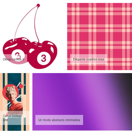
Dibujo cereza 3
Elegante cuadros rosa
Cartel Collage
arte
Un fondo abstracto minimalista