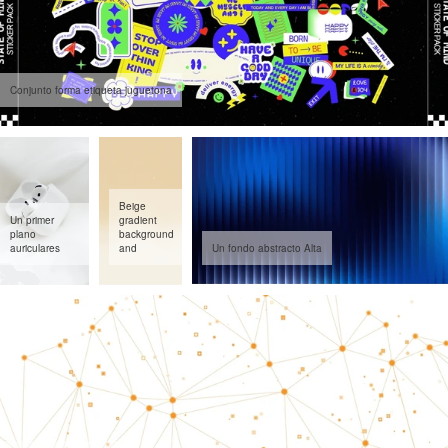
Conjunto forma etiqueta juguetona
Beige
Un primer
gradient
plano
background
auriculares
and
Un fondo abstracto Alta