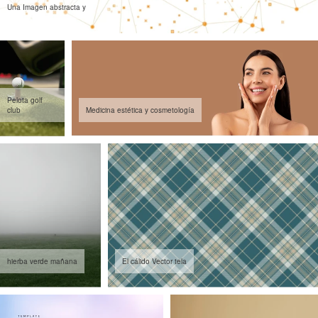
Una Imagen abstracta y
Pelota golf
club
Medicina estética y cosmetología
hierba verde mañana
El cálido Vector tela