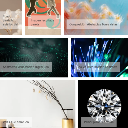
Fondo
pantalla
Imagen recortada
estético del
pareja
Composición Abstractas flores vistas
Abstractas visualización digital una
Una vibrante Imagen abstracta
Velas que brillan en
Primer plano macro un