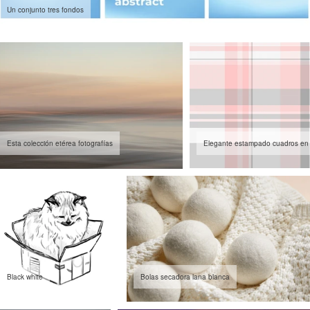
Un conjunto tres fondos
Esta colección etérea fotografías
Elegante estampado cuadros en
Black white
Bolas secadora lana blanca