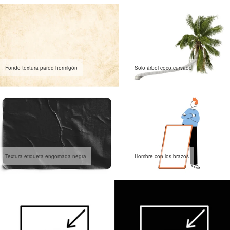
Fondo textura pared hormigón
Solo árbol coco curvado
Textura etiqueta engomada negra
Hombre con los brazos