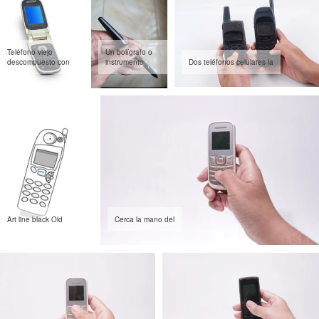
Teléfono viejo
Un bolígrafo o
descompuesto con
instrumento
Dos teléfonos celulares la
Art line black Old
Cerca la mano del