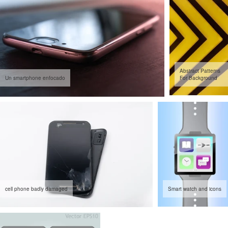
Abstract Patterns
Un smartphone enfocado
For Background
cell phone badly damaged
Smart watch and icons