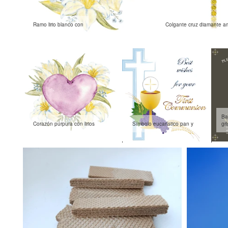
Ramo lirio blanco con
Colgante cruz diamante am
Ba
Corazón púrpura con lirios
Símbolo eucarístico pan y
gri