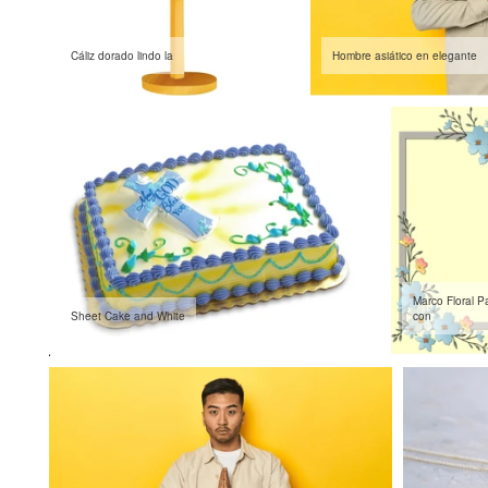
Cáliz dorado lindo la
Hombre asiático en elegante
Marco Floral P
Sheet Cake and White
con