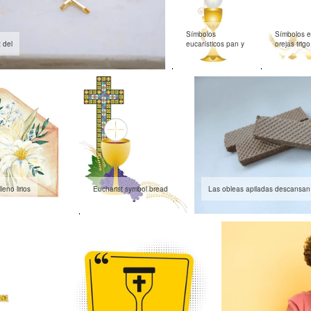
Símbolos
Símbolos eu
z del
eucarísticos pan y
orejas trigo
eno lirios
Eucharist symbol bread
Las obleas apiladas descansan