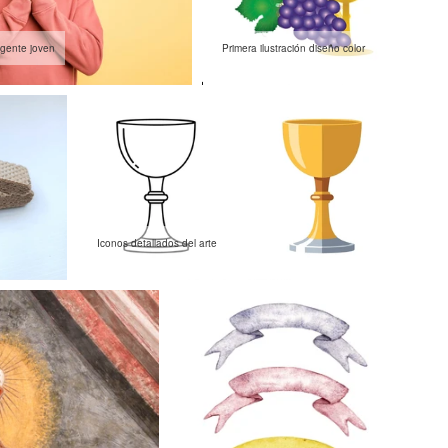
igente joven
Primera ilustración diseño color
Iconos detallados del arte