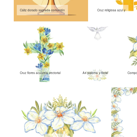
Cáliz dorado sagrada comunión
Cruz religiosa azul y
Cruz flores acuarela vectorial
A4 paloma y floral
Compos