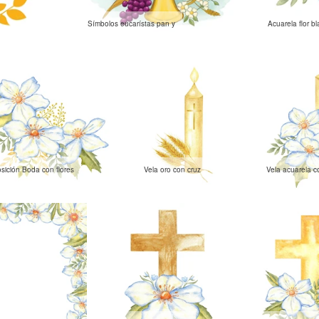
Símbolos eucarístas pan y
Acuarela flor b
ición Boda con flores
Vela oro con cruz
Vela acuarela co