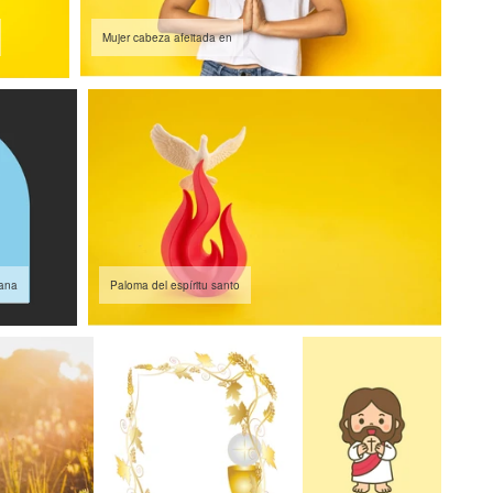
Mujer cabeza afeitada en
tana
Paloma del espíritu santo