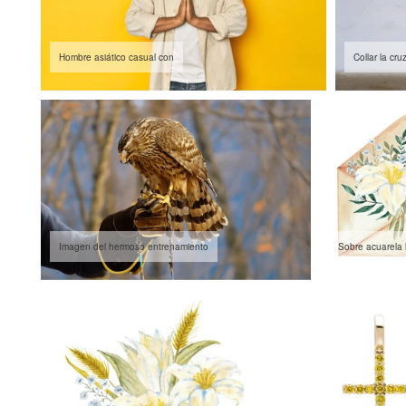
Hombre asiático casual con
Collar la cru
Imagen del hermoso entrenamiento
Sobre acuarela ll