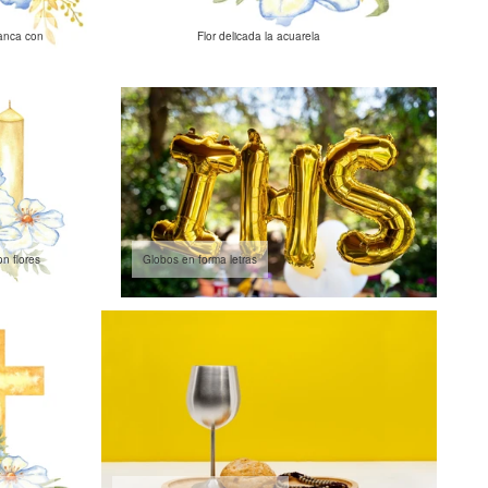
lanca con
Flor delicada la acuarela
n flores
Globos en forma letras