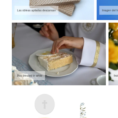
Las obleas apiladas descansan
Imagen del 
Boy dressed in white
fir