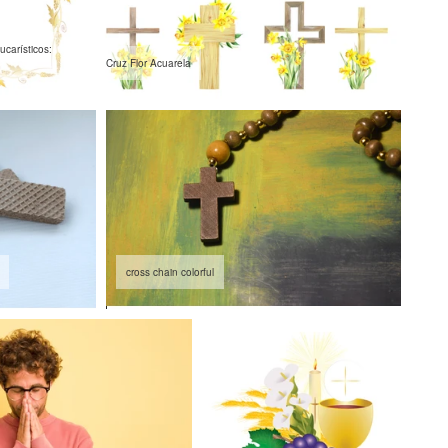
carísticos:
Cruz Flor Acuarela
cross chain colorful