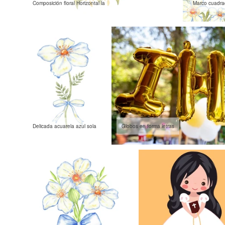
Composición floral Horizontal la
Marco cuadrad
Delicada acuarela azul sola
Globos en forma letras