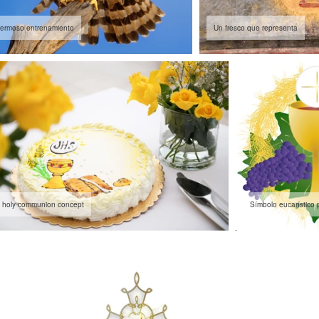
hermoso entrenamiento
Un fresco que representa
st holy communion concept
Símbolo eucarístico 