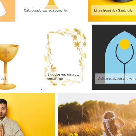
Cáliz dorado sagrada comunión
Línea isométrica Santo grial
Símbolos eucarísticos:
ndo la
orejas trigo
Gráfico estilizado una ven