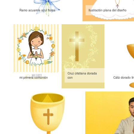
Ramo acuarela azul flores
Ilustración plana del diseño
Cruz cristiana dorada
mi primera comunión
con
Cáliz dorado li