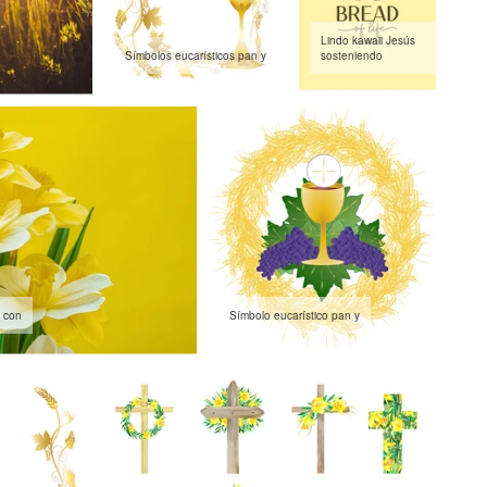
Lindo kawaii Jesús
Símbolos eucarísticos pan y
sosteniendo
a con
Símbolo eucarístico pan y