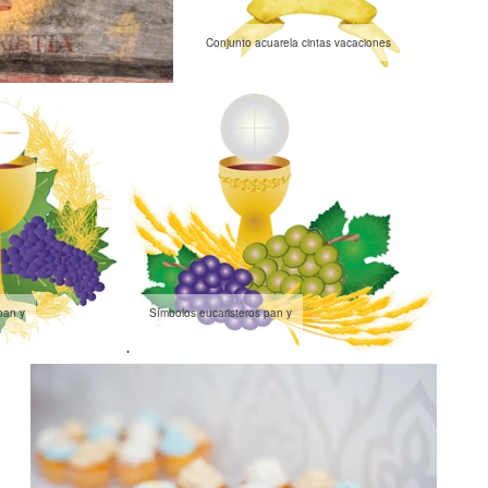
Conjunto acuarela cintas vacaciones
pan y
Símbolos eucaristeros pan y