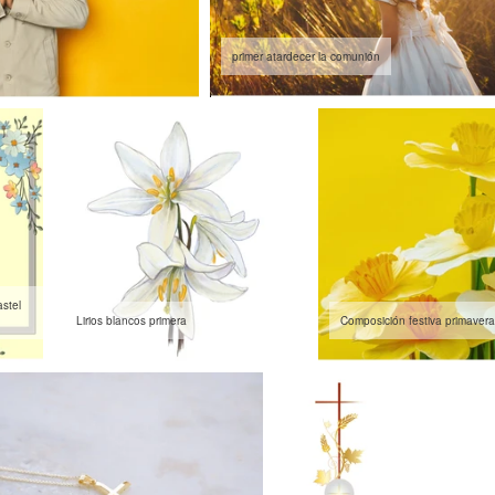
primer atardecer la comunión
astel
Lirios blancos primera
Composición festiva primaver