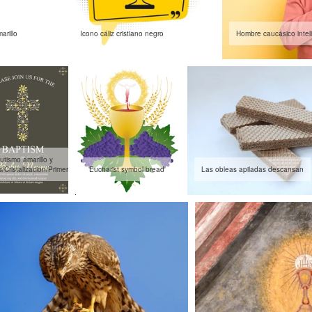
arillo
Icono cáliz cristiano negro
Hombre caucásico intel
utismo amarillo y
s/Cristalización/Primera
Eucharist symbol bread
Las obleas apiladas descansan