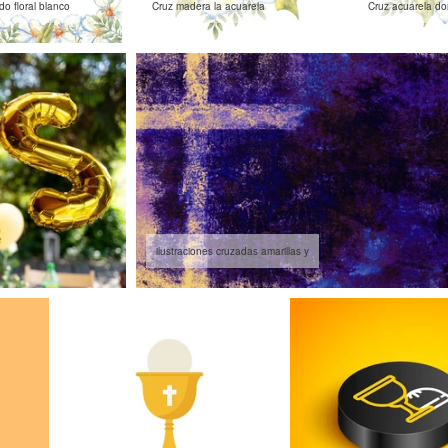
o floral blanco
Cruz madera la acuarela
Cruz acuarela do
ilustraciones cruzadas amarillas y